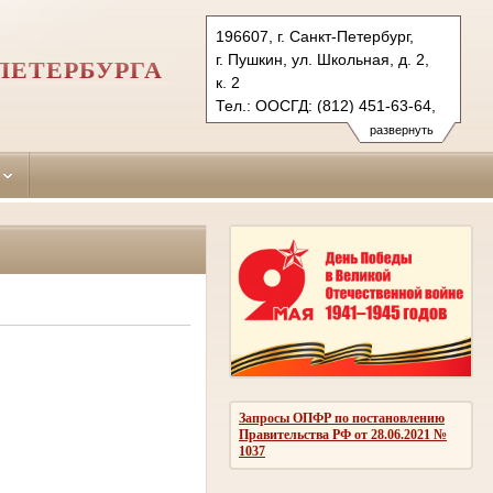
196607, г. Санкт-Петербург,
г. Пушкин, ул. Школьная, д. 2,
ПЕТЕРБУРГА
к. 2
Тел.: ООСГД: (812) 451-63-64,
ООСУД: 451-75-07, 414-56-
развернуть
66 (ф.)
psh.spb@sudrf.ru
Запросы ОПФР по постановлению
Правительства РФ от 28.06.2021 №
1037